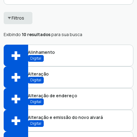
Análise de Projetos
Pedidos de e-SIC
Filtros
Atendimento -
Ouvidoria
Exibindo
10 resultados
para sua busca
Alinhamento
Digital
Alteração
Abrir online > Via protocolo 1Doc
Digital
Perfis:
Alteração de endereço
Abrir online > Via protocolo 1Doc
Digital
Perfis:
Alteração e emissão do novo alvará
Abrir online > Via protocolo 1Doc
Digital
Perfis: